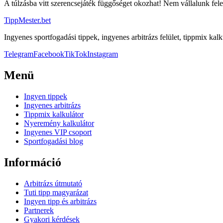
A túlzásba vitt szerencsejáték függőséget okozhat! Nem vállalunk felelő
Tipp
Mester
.bet
Ingyenes sportfogadási tippek, ingyenes arbitrázs felület, tippmix kal
Telegram
Facebook
TikTok
Instagram
Menü
Ingyen tippek
Ingyenes arbitrázs
Tippmix kalkulátor
Nyeremény kalkulátor
Ingyenes VIP csoport
Sportfogadási blog
Információ
Arbitrázs útmutató
Tuti tipp magyarázat
Ingyen tipp és arbitrázs
Partnerek
Gyakori kérdések