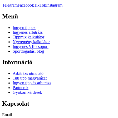
Telegram
Facebook
TikTok
Instagram
Menü
Ingyen tippek
Ingyenes arbitrázs
Tippmix kalkulátor
Nyeremény kalkulátor
Ingyenes VIP csoport
Sportfogadási blog
Információ
Arbitrázs útmutató
Tuti tipp magyarázat
Ingyen tipp és arbitrázs
Partnerek
Gyakori kérdések
Kapcsolat
Email