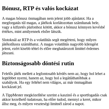
Bónusz, RTP és valós kockázat
A magas bónusz önmagában nem jelent jobb ajánlatot. Ha a
megforgatás túl magas, a játékok korlátozottan számítanak bele,
vagy a kifizetés plafonhoz kötött, akkor a bónusz könnyen kevésbé
értékes, mint amilyennek elsőre látszik.
Slotoknál az RTP és a volatilitás segít megérteni, hogy milyen
játékstílusra számíthatsz. A magas volatilitás nagyobb kilengést
jelent, ezért kisebb téttel és előre meghatározott limittel érdemes
játszani.
Biztonságosabb döntési rutin
Felelős játék mellett a legfontosabb kérdés nem az, hogy hol lehet a
legtöbbet nyerni, hanem az, hogy hol a legátláthatóbbak a
szabályok. Ha egy feltétel nem világos, az már önmagában
kockázati jel.
A TippMester megközelítése szerint a kaszinó és a sportfogadás csak
akkor kezelhető tudatosan, ha előre tudod, mennyi a keret, mikor
állsz meg, és milyen veszteségi limitnél zárod a napot.