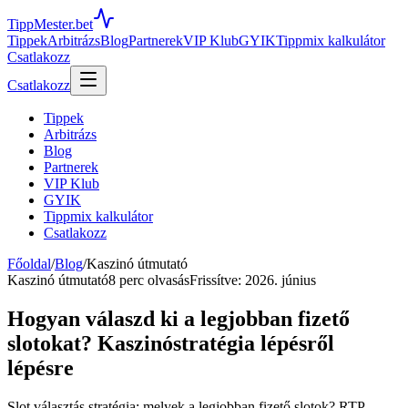
Tipp
Mester
.bet
Tippek
Arbitrázs
Blog
Partnerek
VIP Klub
GYIK
Tippmix kalkulátor
Csatlakozz
Csatlakozz
Tippek
Arbitrázs
Blog
Partnerek
VIP Klub
GYIK
Tippmix kalkulátor
Csatlakozz
Főoldal
/
Blog
/
Kaszinó útmutató
Kaszinó útmutató
8 perc olvasás
Frissítve: 2026. június
Hogyan válaszd ki a legjobban fizető
slotokat? Kaszinóstratégia lépésről
lépésre
Slot választás stratégia: melyek a legjobban fizető slotok? RTP,