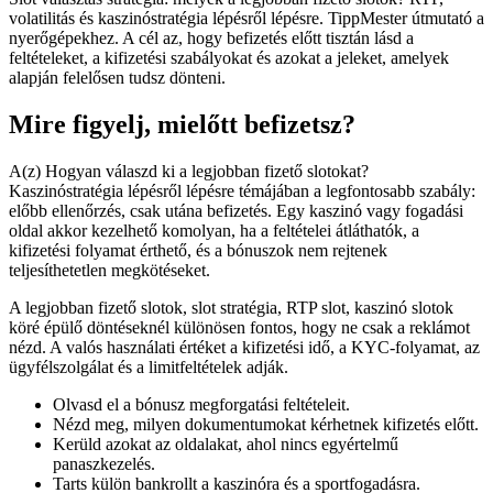
volatilitás és kaszinóstratégia lépésről lépésre. TippMester útmutató a
nyerőgépekhez. A cél az, hogy befizetés előtt tisztán lásd a
feltételeket, a kifizetési szabályokat és azokat a jeleket, amelyek
alapján felelősen tudsz dönteni.
Mire figyelj, mielőtt befizetsz?
A(z) Hogyan válaszd ki a legjobban fizető slotokat?
Kaszinóstratégia lépésről lépésre témájában a legfontosabb szabály:
előbb ellenőrzés, csak utána befizetés. Egy kaszinó vagy fogadási
oldal akkor kezelhető komolyan, ha a feltételei átláthatók, a
kifizetési folyamat érthető, és a bónuszok nem rejtenek
teljesíthetetlen megkötéseket.
A legjobban fizető slotok, slot stratégia, RTP slot, kaszinó slotok
köré épülő döntéseknél különösen fontos, hogy ne csak a reklámot
nézd. A valós használati értéket a kifizetési idő, a KYC-folyamat, az
ügyfélszolgálat és a limitfeltételek adják.
Olvasd el a bónusz megforgatási feltételeit.
Nézd meg, milyen dokumentumokat kérhetnek kifizetés előtt.
Kerüld azokat az oldalakat, ahol nincs egyértelmű
panaszkezelés.
Tarts külön bankrollt a kaszinóra és a sportfogadásra.