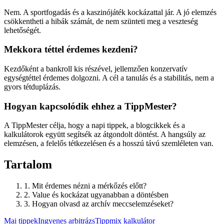
Nem. A sportfogadás és a kaszinójáték kockázattal jár. A jó elemzés
csökkentheti a hibák számát, de nem szünteti meg a veszteség
lehetőségét.
Mekkora téttel érdemes kezdeni?
Kezdőként a bankroll kis részével, jellemzően konzervatív
egységtéttel érdemes dolgozni. A cél a tanulás és a stabilitás, nem a
gyors tétduplázás.
Hogyan kapcsolódik ehhez a TippMester?
A TippMester célja, hogy a napi tippek, a blogcikkek és a
kalkulátorok együtt segítsék az átgondolt döntést. A hangsúly az
elemzésen, a felelős tétkezelésen és a hosszú távú szemléleten van.
Tartalom
1
.
Mit érdemes nézni a mérkőzés előtt?
2
.
Value és kockázat ugyanabban a döntésben
3
.
Hogyan olvasd az archív meccselemzéseket?
Mai tippek
Ingyenes arbitrázs
Tippmix kalkulátor