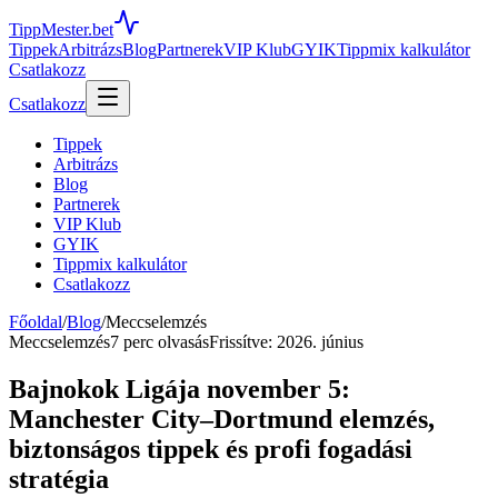
Tipp
Mester
.bet
Tippek
Arbitrázs
Blog
Partnerek
VIP Klub
GYIK
Tippmix kalkulátor
Csatlakozz
Csatlakozz
Tippek
Arbitrázs
Blog
Partnerek
VIP Klub
GYIK
Tippmix kalkulátor
Csatlakozz
Főoldal
/
Blog
/
Meccselemzés
Meccselemzés
7 perc olvasás
Frissítve: 2026. június
Bajnokok Ligája november 5:
Manchester City–Dortmund elemzés,
biztonságos tippek és profi fogadási
stratégia