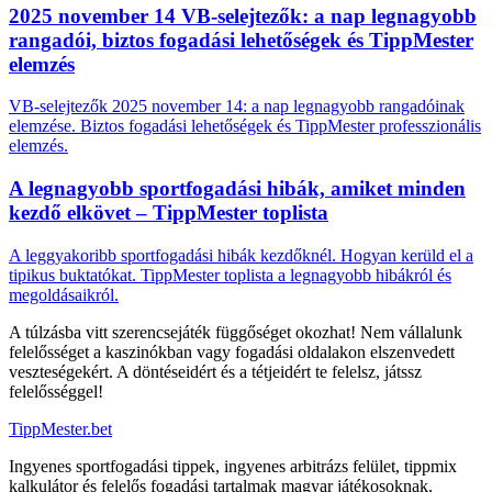
2025 november 14 VB-selejtezők: a nap legnagyobb
rangadói, biztos fogadási lehetőségek és TippMester
elemzés
VB-selejtezők 2025 november 14: a nap legnagyobb rangadóinak
elemzése. Biztos fogadási lehetőségek és TippMester professzionális
elemzés.
A legnagyobb sportfogadási hibák, amiket minden
kezdő elkövet – TippMester toplista
A leggyakoribb sportfogadási hibák kezdőknél. Hogyan kerüld el a
tipikus buktatókat. TippMester toplista a legnagyobb hibákról és
megoldásaikról.
A túlzásba vitt szerencsejáték függőséget okozhat! Nem vállalunk
felelősséget a kaszinókban vagy fogadási oldalakon elszenvedett
veszteségekért. A döntéseidért és a tétjeidért te felelsz, játssz
felelősséggel!
Tipp
Mester
.bet
Ingyenes sportfogadási tippek, ingyenes arbitrázs felület, tippmix
kalkulátor és felelős fogadási tartalmak magyar játékosoknak.