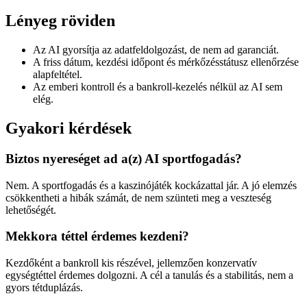
Lényeg röviden
Az AI gyorsítja az adatfeldolgozást, de nem ad garanciát.
A friss dátum, kezdési időpont és mérkőzésstátusz ellenőrzése
alapfeltétel.
Az emberi kontroll és a bankroll-kezelés nélkül az AI sem
elég.
Gyakori kérdések
Biztos nyereséget ad a(z) AI sportfogadás?
Nem. A sportfogadás és a kaszinójáték kockázattal jár. A jó elemzés
csökkentheti a hibák számát, de nem szünteti meg a veszteség
lehetőségét.
Mekkora téttel érdemes kezdeni?
Kezdőként a bankroll kis részével, jellemzően konzervatív
egységtéttel érdemes dolgozni. A cél a tanulás és a stabilitás, nem a
gyors tétduplázás.