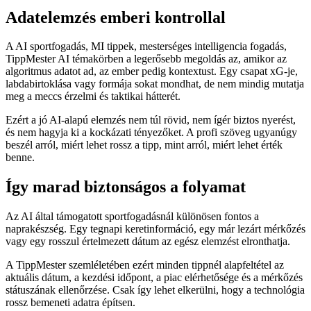
Adatelemzés emberi kontrollal
A AI sportfogadás, MI tippek, mesterséges intelligencia fogadás,
TippMester AI témakörben a legerősebb megoldás az, amikor az
algoritmus adatot ad, az ember pedig kontextust. Egy csapat xG-je,
labdabirtoklása vagy formája sokat mondhat, de nem mindig mutatja
meg a meccs érzelmi és taktikai hátterét.
Ezért a jó AI-alapú elemzés nem túl rövid, nem ígér biztos nyerést,
és nem hagyja ki a kockázati tényezőket. A profi szöveg ugyanúgy
beszél arról, miért lehet rossz a tipp, mint arról, miért lehet érték
benne.
Így marad biztonságos a folyamat
Az AI által támogatott sportfogadásnál különösen fontos a
naprakészség. Egy tegnapi keretinformáció, egy már lezárt mérkőzés
vagy egy rosszul értelmezett dátum az egész elemzést elronthatja.
A TippMester szemléletében ezért minden tippnél alapfeltétel az
aktuális dátum, a kezdési időpont, a piac elérhetősége és a mérkőzés
státuszának ellenőrzése. Csak így lehet elkerülni, hogy a technológia
rossz bemeneti adatra építsen.