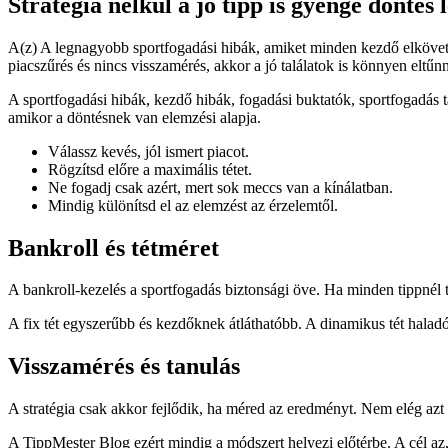
Stratégia nélkül a jó tipp is gyenge döntés 
A(z) A legnagyobb sportfogadási hibák, amiket minden kezdő elkövet –
piacszűrés és nincs visszamérés, akkor a jó találatok is könnyen eltűn
A sportfogadási hibák, kezdő hibák, fogadási buktatók, sportfogadás
amikor a döntésnek van elemzési alapja.
Válassz kevés, jól ismert piacot.
Rögzítsd előre a maximális tétet.
Ne fogadj csak azért, mert sok meccs van a kínálatban.
Mindig különítsd el az elemzést az érzelemtől.
Bankroll és tétméret
A bankroll-kezelés a sportfogadás biztonsági öve. Ha minden tippnél túl
A fix tét egyszerűbb és kezdőknek átláthatóbb. A dinamikus tét halad
Visszamérés és tanulás
A stratégia csak akkor fejlődik, ha méred az eredményt. Nem elég azt t
A TippMester Blog ezért mindig a módszert helyezi előtérbe. A cél az,