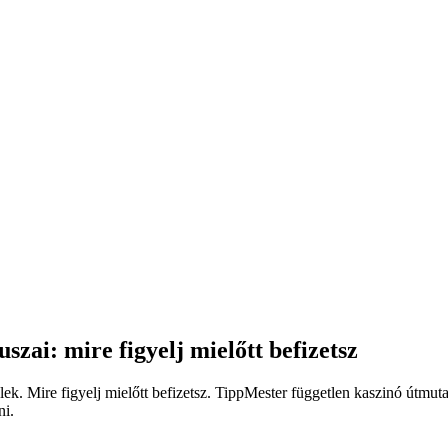
szai: mire figyelj mielőtt befizetsz
. Mire figyelj mielőtt befizetsz. TippMester független kaszinó útmutató. 
ni.