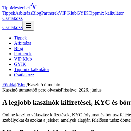
Tipp
Mester
.bet
Tippek
Arbitrázs
Blog
Partnerek
VIP Klub
GYIK
Tippmix kalkulátor
Csatlakozz
Csatlakozz
Tippek
Arbitrázs
Blog
Partnerek
VIP Klub
GYIK
Tippmix kalkulátor
Csatlakozz
Főoldal
/
Blog
/
Kaszinó útmutató
Kaszinó útmutató
8 perc olvasás
Frissítve: 2026. június
A legjobb kaszinók kifizetései, KYC és bónu
Online kaszinó választás: kifizetések, KYC folyamat és bónusz feltételek
szabályokat és azokat a jeleket, amelyek alapján felelősen tudsz dönte