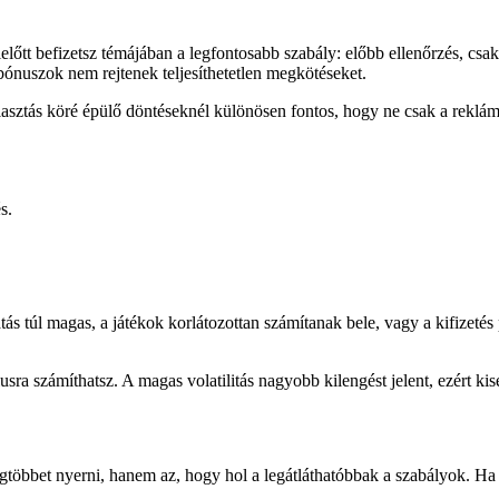
előtt befizetsz témájában a legfontosabb szabály: előbb ellenőrzés, csa
a bónuszok nem rejtenek teljesíthetetlen megkötéseket.
asztás köré épülő döntéseknél különösen fontos, hogy ne csak a reklámot
s.
 túl magas, a játékok korlátozottan számítanak bele, vagy a kifizetés
usra számíthatsz. A magas volatilitás nagyobb kilengést jelent, ezért kise
legtöbbet nyerni, hanem az, hogy hol a legátláthatóbbak a szabályok. Ha