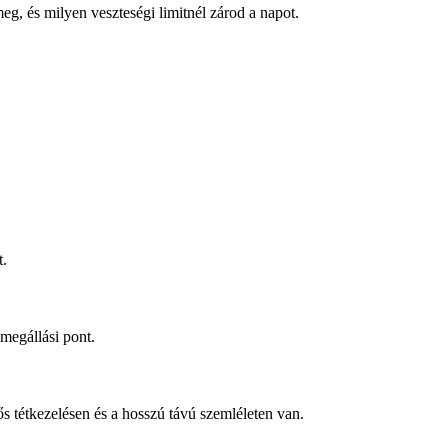
eg, és milyen veszteségi limitnél zárod a napot.
t.
megállási pont.
ős tétkezelésen és a hosszú távú szemléleten van.