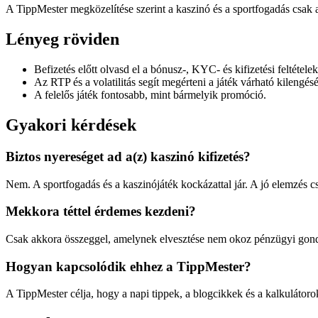
A TippMester megközelítése szerint a kaszinó és a sportfogadás csak a
Lényeg röviden
Befizetés előtt olvasd el a bónusz-, KYC- és kifizetési feltételek
Az RTP és a volatilitás segít megérteni a játék várható kilengésé
A felelős játék fontosabb, mint bármelyik promóció.
Gyakori kérdések
Biztos nyereséget ad a(z) kaszinó kifizetés?
Nem. A sportfogadás és a kaszinójáték kockázattal jár. A jó elemzés c
Mekkora téttel érdemes kezdeni?
Csak akkora összeggel, amelynek elvesztése nem okoz pénzügyi gondot
Hogyan kapcsolódik ehhez a TippMester?
A TippMester célja, hogy a napi tippek, a blogcikkek és a kalkulátorok